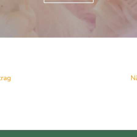
trag
N