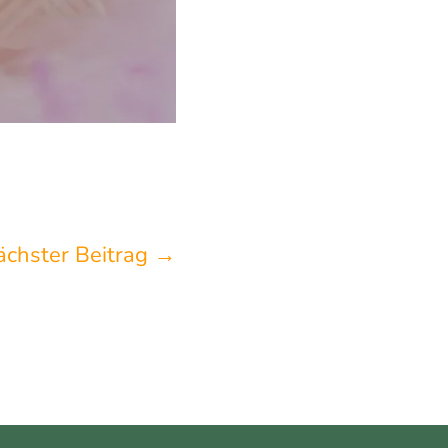
ächster Beitrag
→