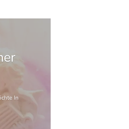
mer
chte In