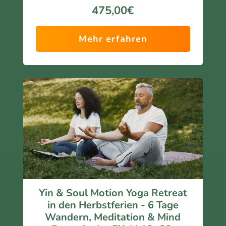
475,00€
rasc
bew
hen
irkte
d 
n 
Mehr erfahren
gutg
eine 
etan
groß
.
e 
Die 
Ents
Gru
chle
ppe 
unig
war 
ung.
total 
Corn
ang
elias 
ene
Stim
hm, 
me 
das 
und 
Yin & Soul Motion Yoga Retreat
Klos
ihre 
in den Herbstferien - 6 Tage
ter 
emp
Wandern, Meditation & Mind
ein 
athis