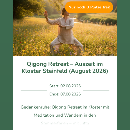
Misc
leml
Die 
Nur noch 3 Plätze frei!
hun
os 
Zim
g 
mit
mer 
aus 
mac
und 
Med
hen 
das 
itatio
kön
Esse
n 
nte.
n 
und 
Die 
war
Yog
Einh
en 
Qigong Retreat – Auszeit im
a 
eite
herv
Kloster Steinfeld (August 2026)
war 
n 
orra
gen
war
gen
Start: 02.08.2026
au 
en 
d.
Ende: 07.08.2026
richti
abw
g 
echs
Gedankenruhe: Qigong Retreat im Kloster mit
und 
lung
Meditation und Wandern in den
hat 
sreic
mir 
h 
Sommerferien – mit Jutta
über
und 