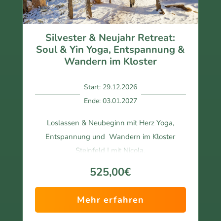
Julia 
Buss
e
Silvester & Neujahr Retreat:
Soul & Yin Yoga, Entspannung &
Wandern im Kloster
Start: 29.12.2026
Ende: 03.01.2027
Loslassen & Neubeginn mit Herz Yoga,
Entspannung und Wandern im Kloster
Steinfeld | mit Nicola.
525,00€
Mehr erfahren