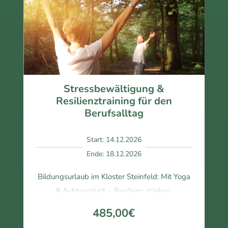
Fein
te 
gefü
im 
hl 
Klos
begl
ter 
eitet.
Stei
Ein 
nber
Woc
g ist 
Stressbewältigung &
hen
einf
Resilienztraining für den
end
ach 
Berufsalltag
e 
toll 
volle
und 
Start: 14.12.2026
r 
das 
Ende: 18.12.2026
Ents
Esse
pan
n 
Bildungsurlaub im Kloster Steinfeld: Mit Yoga
nun
wun
& Achtsamkeit – Resilienz stärken.
g, 
derb
bei 
ar.
485,00€
dem 
Die 