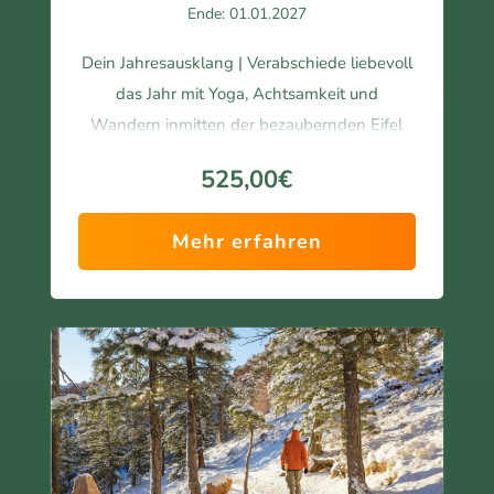
Ende: 01.01.2027
buc
et 
hen. 
und 
Dein Jahresausklang | Verabschiede liebevoll
Dan
begl
das Jahr mit Yoga, Achtsamkeit und
ke 
eitet 
Wandern inmitten der bezaubernden Eifel
für 
gefü
dies
hlt.
mit Andrea.
525,00€
e 
tolle 
Ich 
Erfa
kom
Mehr erfahren
hrun
me 
g!
gern 
wie
der. 
Herz
liche
n 
Dan
k.