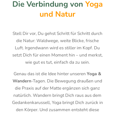
Die Verbindung von
Yoga
ter 
z 26 
und 
nes 
ne 
Stei
war 
bin 
und 
Erw
und Natur
nfel
einf
une
erho
artu
d 
ach 
ndlic
lsam
nge
bei 
groß
h 
es 
n 
Lind
artig
dan
und 
bzgl. 
Stell Dir vor, Du gehst Schritt für Schritt durch
a 
. Es 
kbar 
ents
des 
die Natur: Waldwege, weite Blicke, frische
gem
hat 
!
pan
Prog
Luft. Irgendwann wird es stiller im Kopf. Du
acht 
alles 
Ich 
ntes 
ram
setzt Dich für einen Moment hin – und merkst,
– 
gep
neh
Woc
ms 
wie gut es tut, einfach da zu sein.
und 
asst. 
me 
hen
wur
bin 
Die 
Kraft 
end
den 
Genau das ist die Idee hinter unseren
Yoga &
wirk
Art 
von 
e.
defi
Wandern
-Tagen. Die Bewegung draußen und
lich 
von 
inne
Corn
nitiv 
die Praxis auf der Matte ergänzen sich ganz
beg
Lind
n 
elia 
erfül
eiste
a, 
mit 
ist 
lt. 
natürlich. Wandern bringt Dich raus aus dem
rt.
das 
in 
fach
Kan
Gedankenkarussell, Yoga bringt Dich zurück in
Als 
Klos
den 
lich 
n ich 
den Körper. Und zusammen entsteht diese
Yog
ter, 
Allta
sehr 
nur 