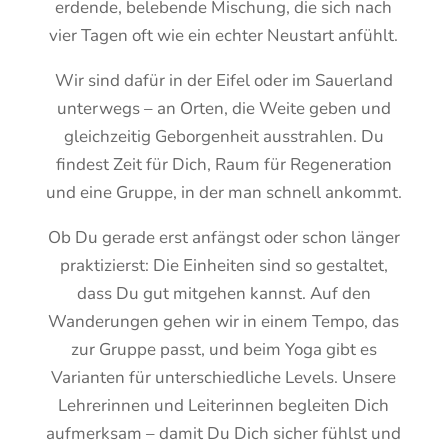
erdende, belebende Mischung, die sich nach
a-
die 
g…
fund
emp
vier Tagen oft wie ein echter Neustart anfühlt.
Anf
Gru
iert 
fehl
äng
ppe..
und 
en!
Wir sind dafür in der Eifel oder im Sauerland
erin 
. Die 
ver
Es 
unterwegs – an Orten, die Weite geben und
war 
Inha
mitt
war 
gleichzeitig Geborgenheit ausstrahlen. Du
ich 
lte 
elt 
mei
neu
war
Wis
n 
findest Zeit für Dich, Raum für Regeneration
gieri
en 
sen 
erst
und eine Gruppe, in der man schnell ankommt.
g, 
wirk
und 
er 
aber 
lich 
leite
"Bes
Ob Du gerade erst anfängst oder schon länger
auch 
wun
t 
uch"
praktizierst: Die Einheiten sind so gestaltet,
etw
derb
gleic
, 
dass Du gut mitgehen kannst. Auf den
as 
ar. 
hzeit
aber 
Wanderungen gehen wir in einem Tempo, das
unsi
Ich 
ig 
gan
zur Gruppe passt, und beim Yoga gibt es
cher. 
hab
die 
z 
Varianten für unterschiedliche Levels. Unsere
Ums
e 
einz
klar 
o 
mei
elne
nich
Lehrerinnen und Leiterinnen begleiten Dich
schö
nen 
n 
t der 
aufmerksam – damit Du Dich sicher fühlst und