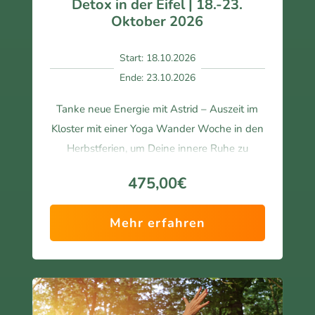
Detox in der Eifel | 18.-23.
pass
che 
Oktober 2026
end
Art 
er, 
sorg
ruhi
ten 
Start: 18.10.2026
ger 
für 
Ende: 23.10.2026
Ort 
Wo
zum 
hlbe
Tanke neue Energie mit Astrid – Auszeit im
Abs
find
Kloster mit einer Yoga Wander Woche in den
chal
en 
Herbstferien, um Deine innere Ruhe zu
ten, 
und 
stärken.
und 
ein 
475,00€
Lind
gute
a 
s 
Mehr erfahren
hat 
Einl
das 
asse
Gan
n.
ze 
Das 
mit 
Am
viel 
bien