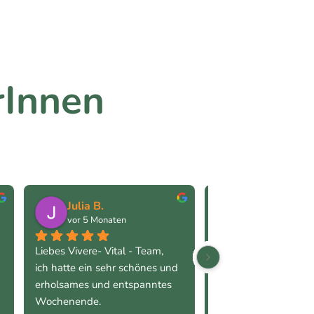
rInnen
Julia B.
Alice M.
vor 5 Monaten
vor 5 Monaten
Liebes Vivere- Vital - Team,
Es war ein rundum s
ich hatte ein sehr schönes und 
Wochenende - meine
erholsames und entspanntes 
Erwartungen bzgl. de
Wochenende.
Programms wurden de