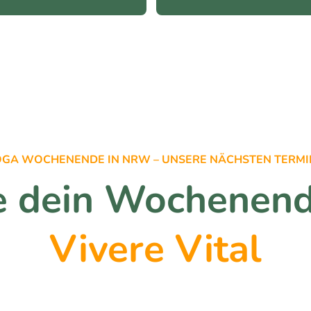
oster, die Gruppe... Die 
in den Alltag…
halte waren wirklich 
nderbar. Ich habe meinen 
rper, Geist und die Seele 
tspannen können. Ich 
mme gern wieder.
OGA WOCHENENDE IN NRW – UNSERE NÄCHSTEN TERMI
e dein Wochenend
Vivere Vital