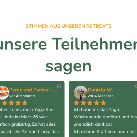
STIMMEN AUS UNSEREN RETREATS
nsere Teilnehme
sagen
Peren und Partner - Seminare und C.
Daniela W.
vor 4 Monaten
vor 4 Monaten
ebes Team, mein Yoga Kurs 
Ich habe mir das Yoga 
i Linda im März 26 war 
Wochenende gegönnt und bin 
nfach großartig. Es hat alles 
unendlich dankbar !
passt. Die Art von Linda, das 
Ich nehme Kraft von innen mit 