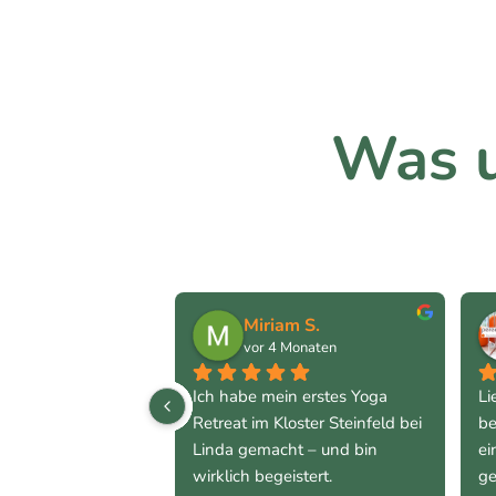
Was u
Miriam S.
vor 4 Monaten
Ich habe mein erstes Yoga 
Li
Retreat im Kloster Steinfeld bei 
be
Linda gemacht – und bin 
ei
wirklich begeistert.
ge