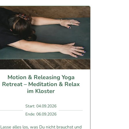
perfekt, ich habe mich 
rundherum gut vorbereitet und 
begleitet gefühlt.
Ich komme gern wieder. 
Herzlichen Dank.
Julia Busse
Motion & Releasing Yoga
Retreat – Meditation & Relax
im Kloster
Start: 04.09.2026
Ende: 06.09.2026
Lasse alles los, was Du nicht brauchst und