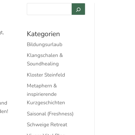
t,
Kategorien
Bildungsurlaub
Klangschalen &
Soundhealing
Kloster Steinfeld
Metaphern &
inspirierende
g
Kurzgeschichten
 und
den!
Saisonal (Freshness)
Schweige Retreat