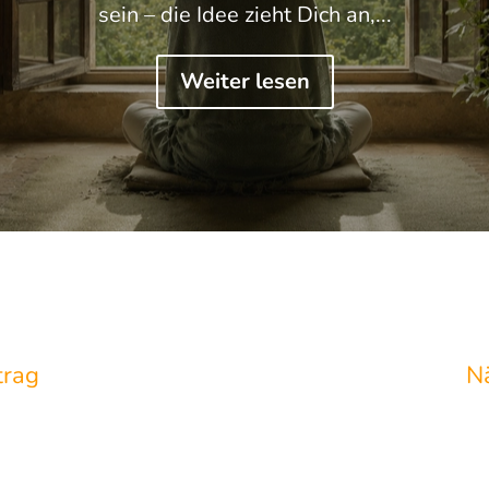
sein – die Idee zieht Dich an,...
Weiter lesen
trag
N