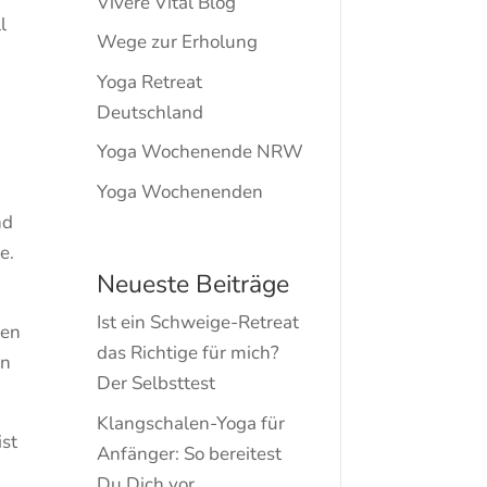
Vivere Vital Blog
l
Wege zur Erholung
Yoga Retreat
Deutschland
Yoga Wochenende NRW
Yoga Wochenenden
n
nd
e.
Neueste Beiträge
Ist ein Schweige-Retreat
sen
das Richtige für mich?
en
Der Selbsttest
Klangschalen-Yoga für
ist
Anfänger: So bereitest
Du Dich vor