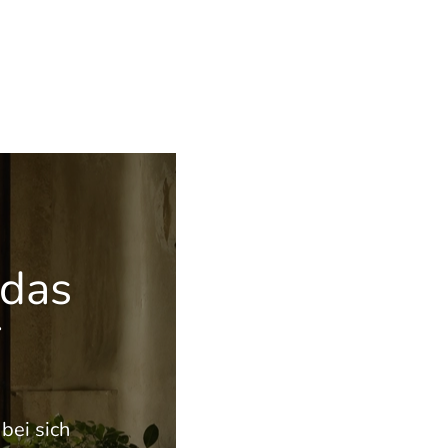
 das
r
bei sich