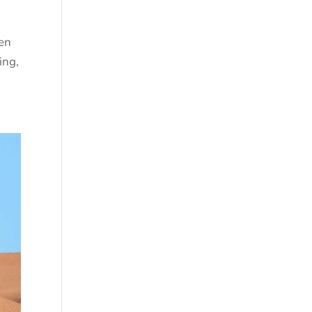
len
ing,