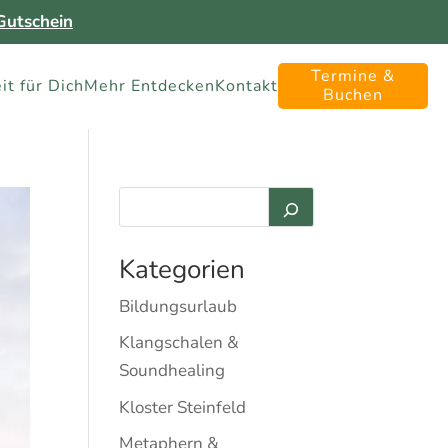
utschein
Termine &
it für Dich
Mehr Entdecken
Kontakt
Buchen
Kategorien
Bildungsurlaub
Klangschalen &
Soundhealing
Kloster Steinfeld
Metaphern &